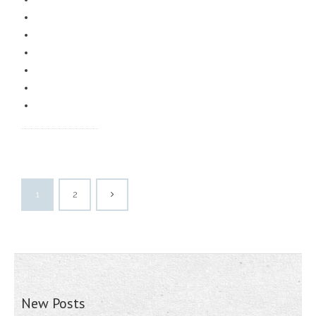
1
2
New Posts